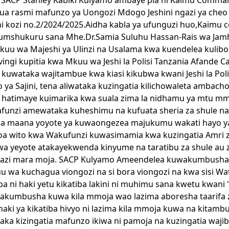
SACP Stanley Kabiki Kulyamo ambaye pia ni Kaimu Command
 rasmi mafunzo ya Uongozi Mdogo Jeshini ngazi ya cheo ch
ni kozi no.2/2024/2025.Aidha kabla ya ufunguzi huo,Kaimu
mshukuru sana Mhe.Dr.Samia Suluhu Hassan-Rais wa Jam
kuu wa Majeshi ya Ulinzi na Usalama kwa kuendelea kulibore
vingi kupitia kwa Mkuu wa Jeshi la Polisi Tanzania Afande
a kuwataka wajitambue kwa kiasi kikubwa kwani Jeshi la Poli
 ya Sajini, tena aliwataka kuzingatia kilichowaleta ambac
hatimaye kuimarika kwa suala zima la nidhamu ya mtu mmo
funzi amewataka kuheshimu na kufuata sheria za shule na
na maana yoyote ya kuwaongezea majukumu wakati hayo y
oa wito kwa Wakufunzi kuwasimamia kwa kuzingatia Amri 
 yeyote atakayekwenda kinyume na taratibu za shule au z
kazi mara moja. SACP Kulyamo Ameendelea kuwakumbusha
wa kuchagua viongozi na si bora viongozi na kwa sisi Wat
a ni haki yetu kikatiba lakini ni muhimu sana kwetu kwa
akumbusha kuwa kila mmoja wao lazima aboresha taarifa za
 haki ya kikatiba hivyo ni lazima kila mmoja kuwa na kitamb
taka kizingatia mafunzo ikiwa ni pamoja na kuzingatia wa