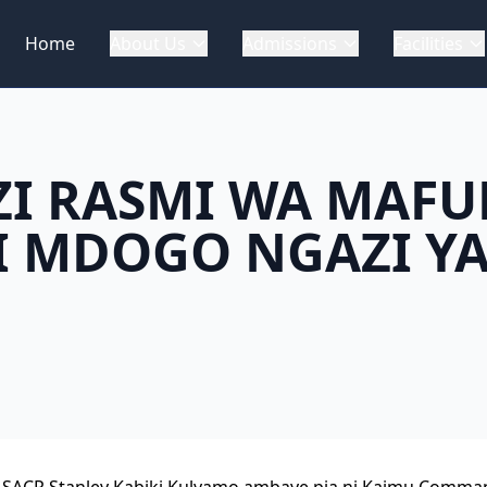
Home
About Us
Admissions
Facilities
I RASMI WA MAFU
 MDOGO NGAZI YA