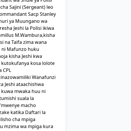
ant wa Shule ya Polisi
a Sajini (Sergeant) leo
 commandant Sacp Stanley
huri ya Muungano wa
sha Jeshi la Polisi ikiwa
 Camillus M.Wambura,kisha
si na Taifa zima wana
ho ni Mafunzo huku
ja kisha Jeshi kwa
 kutokufanya kosa lolote
a CPL
zinazowamiliki Wanafunzi
a Jeshi ataachishwa
 kuwa mwaka huu ni
umishi suala la
ni "mwenye macho
ke katika Daftari la
ulisho cha mpiga
jibu mzima wa mpiga kura