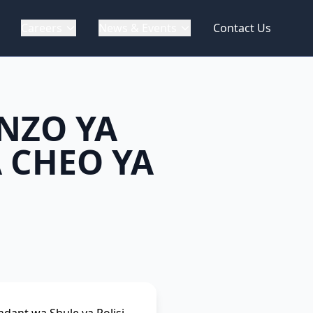
Careers
News & Events
Contact Us
NZO YA
 CHEO YA