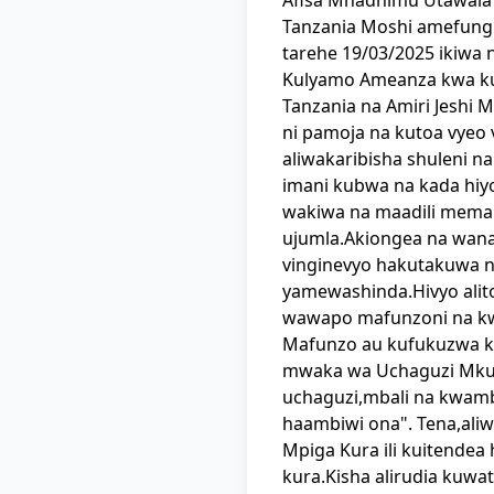
Afisa Mnadhimu Utawala 
Tanzania Moshi amefungua
tarehe 19/03/2025 ikiwa 
Kulyamo Ameanza kwa ku
Tanzania na Amiri Jeshi M
ni pamoja na kutoa vyeo 
aliwakaribisha shuleni n
imani kubwa na kada hiyo
wakiwa na maadili mema 
ujumla.Akiongea na wana
vinginevyo hakutakuwa 
yamewashinda.Hivyo alit
wawapo mafunzoni na kwa
Mafunzo au kufukuzwa 
mwaka wa Uchaguzi Mkuu 
uchaguzi,mbali na kwamb
haambiwi ona". Tena,aliw
Mpiga Kura ili kuitendea
kura.Kisha alirudia kuwa