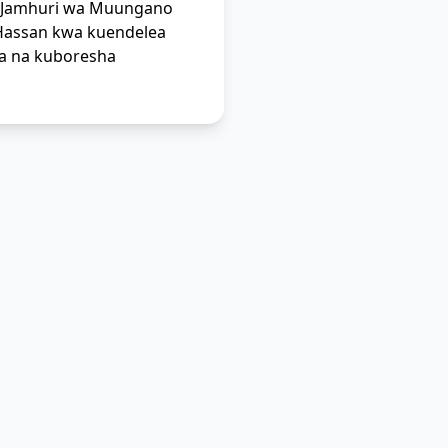
a Jamhuri wa Muungano
 Hassan kwa kuendelea
ja na kuboresha