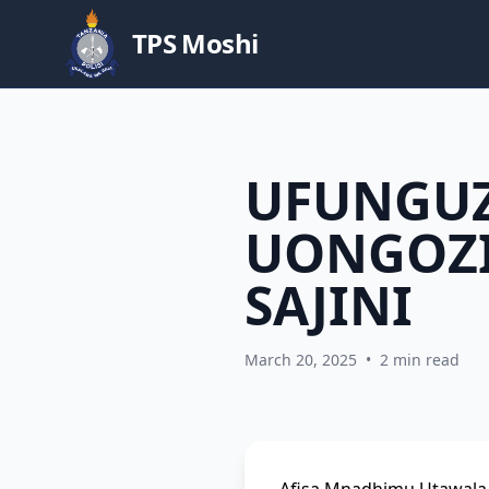
TPS Moshi
UFUNGUZ
UONGOZI
SAJINI
March 20, 2025
•
2 min read