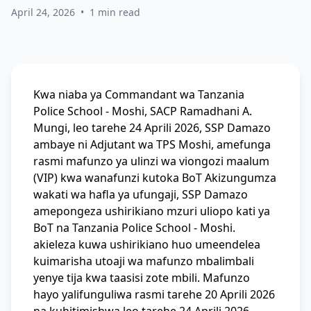
April 24, 2026
•
1 min read
Kwa niaba ya Commandant wa Tanzania
Police School - Moshi, SACP Ramadhani A.
Mungi, leo tarehe 24 Aprili 2026, SSP Damazo
ambaye ni Adjutant wa TPS Moshi, amefunga
rasmi mafunzo ya ulinzi wa viongozi maalum
(VIP) kwa wanafunzi kutoka BoT Akizungumza
wakati wa hafla ya ufungaji, SSP Damazo
amepongeza ushirikiano mzuri uliopo kati ya
BoT na Tanzania Police School - Moshi.
akieleza kuwa ushirikiano huo umeendelea
kuimarisha utoaji wa mafunzo mbalimbali
yenye tija kwa taasisi zote mbili. Mafunzo
hayo yalifunguliwa rasmi tarehe 20 Aprili 2026