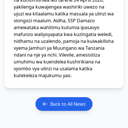
na kuhitimishwa leo tarehe 24 Aprili 2026,
yakilenga kuwajengea washiriki uwezo na
ujuzi wa kitaalamu katika masuala ya ulinzi wa
viongozi maalum. Aidha, SSP Damazo
amewataka wahitimu kutumia ipasavyo
mafunzo waliyoyapata kwa kuzingatia weledi,
nidhamu na uzalendo, pamoja na kuiwakilisha
vyema Jamhuri ya Muungano wa Tanzania
ndani na nje ya nchi. Vilevile, amesisitiza
umuhimu wa kuendelea kushirikiana na
vyombo vya ulinzi na usalama katika
kutekeleza majukumu yao.
Back to All News